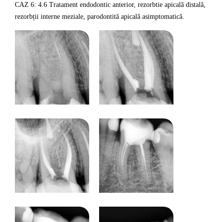
CAZ 6: 4.6 Tratament endodontic anterior, rezorbtie apicală distală,
rezorbții interne meziale, parodontită apicală asimptomatică.