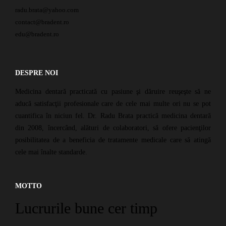
radu.brata@yahoo.com
contact@bradent.ro
edu@bradent.ro
DESPRE NOI
Medicina dentară practicată cu pasiune şi dăruire reuşeşte să ne
aducă satisfacţii profesionale care de cele mai multe ori nu se pot
cuantifica în niciun fel. Dr. Radu Brata practică medicina dentară
din 2008, încercând, alături de colaboratori, să ofere pacienţilor
posibilitatea de a beneficia de tratamente medicale care să atingă
cele mai înalte standarde.
MOTTO
Lucrurile bune cer timp