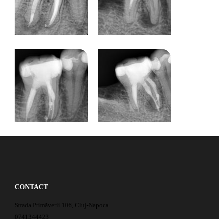
CONTACT
Strada Primăverii 106, Cluj-Napoca
0741344423